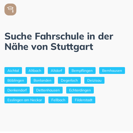
Suche Fahrschule in der
Nähe von Stuttgart
Aichtal
Altbach
Altdorf
Bempflingen
Bernhausen
Böblingen
Bonlanden
Degerloch
Deizisau
Denkendorf
Dettenhausen
Echterdingen
Esslingen am Neckar
Fellbach
Filderstadt