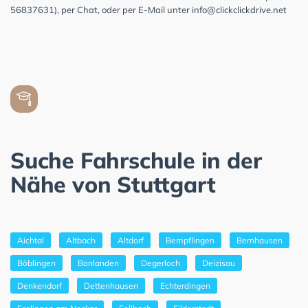
56837631), per Chat, oder per E-Mail unter
info@clickclickdrive.net
Suche Fahrschule in der
Nähe von Stuttgart
Aichtal
Altbach
Altdorf
Bempflingen
Bernhausen
Böblingen
Bonlanden
Degerloch
Deizisau
Denkendorf
Dettenhausen
Echterdingen