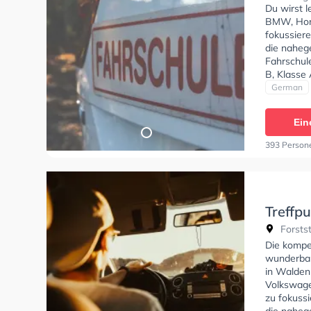
Du wirst 
BMW, Hond
fokussier
die naheg
Fahrschul
B, Klasse 
C1, Klasse
German
erhalten. 
"Habe ber
Ein
bestanden
mich super
393 Person
Fahrstunde
und wenn 
Treffp
Forstst
Die kompe
wunderbar
in Walden
Volkswage
zu fokuss
die naheg