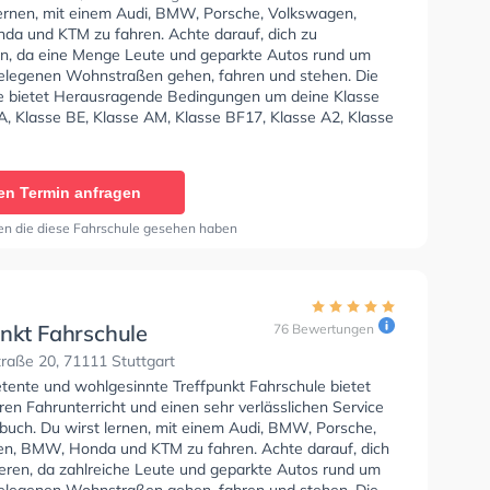
lernen, mit einem Audi, BMW, Porsche, Volkswagen,
a und KTM zu fahren. Achte darauf, dich zu
en, da eine Menge Leute und geparkte Autos rund um
elegenen Wohnstraßen gehen, fahren und stehen. Die
e bietet Herausragende Bedingungen um deine Klasse
A, Klasse BE, Klasse AM, Klasse BF17, Klasse A2, Klasse
 C1E, Klasse C, Klasse CE, Klasse L und Klasse T zu
Die Erste-Hilfe-Kurs in der Schule. Letzte Bewertung:
eits meine Prüfung der Führerscheinklasse C
en Termin anfragen
. Mit Uli hat es immer großen Spaß gemacht und er hat
 auf die Prüfung vorbereitet. Letztendlich war jede
en die diese Fahrschule gesehen haben
 mit Uli herausfordernder als die Prüfung. :) Danke Uli
ich CE machen sollte, kann es nur Einen geben ;)"
unkt Fahrschule
76 Bewertungen
raße 20, 71111 Stuttgart
tente und wohlgesinnte Treffpunkt Fahrschule bietet
en Fahrunterricht und einen sehr verlässlichen Service
buch. Du wirst lernen, mit einem Audi, BMW, Porsche,
n, BMW, Honda und KTM zu fahren. Achte darauf, dich
ieren, da zahlreiche Leute und geparkte Autos rund um
elegenen Wohnstraßen gehen, fahren und stehen. Die