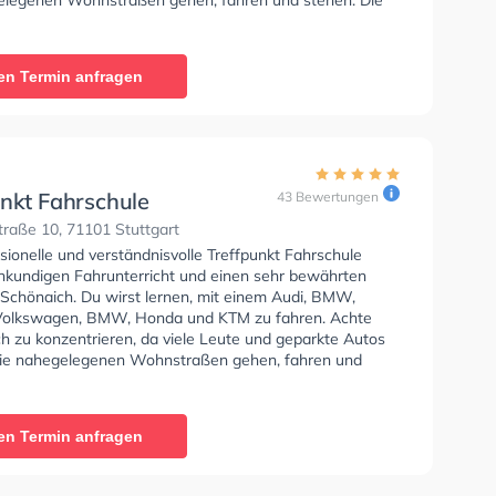
e bietet Perfekte Bedingungen um deine Klasse B,
 Klasse BE, Klasse AM, Klasse BF17, Klasse A2, Klasse
 C1E, Klasse C, Klasse CE, Klasse L und Klasse T zu
en Termin anfragen
Die Erste-Hilfe-Kurs in der Schule. Letzte Bewertung:
t sehr schnell und der fahrelehrer ist super freundlich
wortet alle Fragen zudem kommt noch die super Preis
dazu"
unkt Fahrschule
43 Bewertungen
raße 10, 71101 Stuttgart
sionelle und verständnisvolle Treffpunkt Fahrschule
chkundigen Fahrunterricht und einen sehr bewährten
 Schönaich. Du wirst lernen, mit einem Audi, BMW,
Volkswagen, BMW, Honda und KTM zu fahren. Achte
ch zu konzentrieren, da viele Leute und geparkte Autos
ie nahegelegenen Wohnstraßen gehen, fahren und
ie Fahrschule bietet Herausragende Bedingungen um
se B, Klasse A, Klasse BE, Klasse AM, Klasse BF17,
 Klasse C1, Klasse C1E, Klasse C, Klasse CE, Klasse L
en Termin anfragen
 T zu erhalten. Die Erste-Hilfe-Kurs in der Schule.
wertung: "Zunächst einmal möchten wir Sabine, die gute
 Fahrschule, von ganzem Herzen danken. Sie hat immer