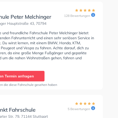
hule Peter Melchinger
128 Bewertungen
nger Hauptstraße 43, 70794
e und freundliche Fahrschule Peter Melchinger bietet
enden Fahrunterricht und einen sehr seriösen Service in
dt. Du wirst lernen, mit einem BMW, Honda, KTM,
 Peugeot und Vespa zu fahren. Achte darauf, dich zu
eren, da eine große Menge Fußgänger und geparkte
d um die nahen Wohnstraßen gehen, fahren und
ie Fahrschule bietet Herausragende Bedingungen um
se A1, Klasse B, Klasse A, Klasse B Automatik, Klasse
e B96, Klasse AM, Klasse BF17, Klasse A2, Klasse C1,
en Termin anfragen
, Klasse C, Klasse CE, Klasse L und Klasse T zu
Die Erste-Hilfe-Kurs in der Schule. Letzte Bewertung:
en die diese Fahrschule gesehen haben
hrschule,gute Fahrlehrer . Man bekommt sehr schnell
ch würde es Auf jeden Fall weiterempfehlen."
unkt Fahrschule
5 Bewertungen
rter Str. 79, 71144 Stuttgart