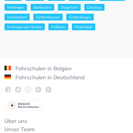
Böblingen
Bonlanden
Degerloch
Deizisau
Denkendorf
Dettenhausen
Echterdingen
Esslingen am Neckar
Fellbach
Filderstadt
Fahrschulen in Belgien
Fahrschulen in Deutschland
DSGV
O
Datenschutzkonform
Über uns
Unser Team