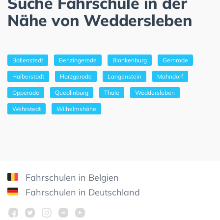
Suche Fahrschule in der
Nähe von Weddersleben
Ballenstedt
Benzingerode
Blankenburg
Gernrode
Halberstadt
Harzgerode
Langenstein
Mahndorf
Opperode
Quedlinburg
Thale
Weddersleben
Wehrstedt
Wilhelmshöhe
Fahrschulen in Belgien
Fahrschulen in Deutschland