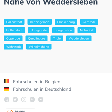
Nähe von Weddersleben
Ballenstedt
Benzingerode
Blankenburg
Gernrode
Halberstadt
Harzgerode
Langenstein
Mahndorf
Opperode
Quedlinburg
Thale
Weddersleben
Wehrstedt
Wilhelmshöhe
Fahrschulen in Belgien
Fahrschulen in Deutschland
DSGV
O