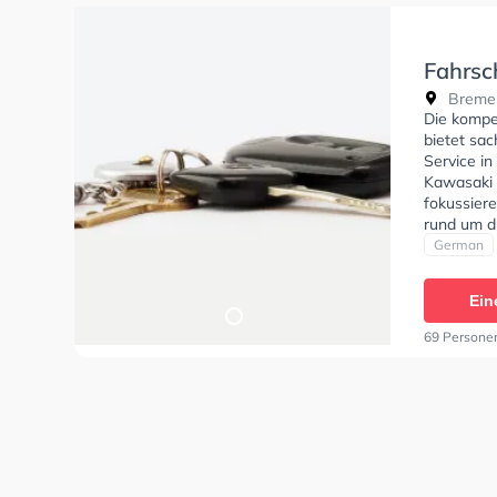
Fahrsc
Bremer
Die kompe
bietet sac
Service i
Kawasaki 
fokussier
rund um d
Fahrschul
German
Klasse B, 
BF17, Kla
Ein
Fahrschul
anfragen.
69 Persone