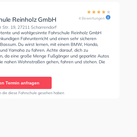
hule Reinholz GmbH
4 Bewertungen
 Str. 19, 27211 Scharrendorf
tente und wohlgesinnte Fahrschule Reinholz GmbH
hkundigen Fahrunterricht und einen sehr sicheren
n Bassum. Du wirst lernen, mit einem BMW, Honda,
und Yamaha zu fahren. Achte darauf, dich zu
en, da eine große Menge Fußgänger und geparkte Autos
ie nahen Wohnstraßen gehen, fahren und stehen. Die
e bietet Perfekte Bedingungen um deine Klasse A1,
Klasse A, Klasse BE, Klasse B96, Klasse AM, Klasse
sse A2 und Mofa - Prüfbescheinigung zu erhalten. In der
en Termin anfragen
e Reinholz GmbH Sie können einen Termin online
n die diese Fahrschule gesehen haben