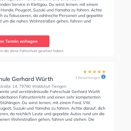
nden Service in Klettgau. Du wirst lernen, mit einem
 Honda, Peugeot, Suzuki und Yamaha zu fahren. Achte
ch zu fokussieren, da zahlreiche Personen und geparkte
d um die nahen Wohnstraßen gehen, fahren und
ie Fahrschule bietet Hervorragende Bedingungen um
se A1, Klasse B, Klasse A, Klasse BE, Klasse A2, Klasse
 C1E, Klasse C, Klasse CE, Klasse L, Klasse T und Mofa
en Termin anfragen
cheinigung zu erhalten. In der Fahrschule Gerhard Würth
n einen Termin online anfragen.
en die diese Fahrschule gesehen haben
hule Gerhard Würth
3 Bewertungen
traße 14, 79780 Waldshut-Tiengen
annte und verständnisvolle Fahrschule Gerhard Würth
nderbaren Fahrunterricht und einen sehr kompetenten
 Stühlingen. Du wirst lernen, mit einem Ford, VW,
ugeot, Suzuki und Yamaha zu fahren. Achte darauf, dich
eren, da reichlich Leute und geparkte Autos rund um die
enen Wohnstraßen gehen, fahren und stehen. Die
e bietet Exzellente Bedingungen um deine Klasse A1,
Klasse A, Klasse BE, Klasse A2, Klasse C1, Klasse C1E,