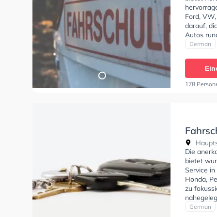
hervorrage
Ford, VW,
darauf, di
Autos run
stehen. D
German
deine Klas
C1, Klasse
Ein
- Prüfbes
Sie könne
178 Person
Fahrsc
Haupts
Die anerk
bietet wu
Service in
Honda, Pe
zu fokussi
nahegeleg
Fahrschul
German
Klasse B, 