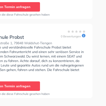
Klasse CE, Klasse L, Klasse T und Mofa -
en Termin anfragen
einigung zu erhalten. In der Fahrschule Gerhard Würth
n einen Termin online anfragen.
n die diese Fahrschule gesehen haben
hule Probst
0 Bewertungen
straße 1, 79848 Waldshut-Tiengen
e und verständnisvolle Fahrschule Probst bietet
nden Fahrunterricht und einen sehr seriösen Service in
im Schwarzwald. Du wirst lernen, mit einem SEAT und
 zu fahren. Achte darauf, dich zu konzentrieren, da
e Leute und geparkte Autos rund um die nahegelegenen
en gehen, fahren und stehen. Die Fahrschule bietet
e Bedingungen um deine Klasse A1, Klasse B, Klasse A,
, Klasse B96, Klasse AM, Klasse BF17, Klasse A2, Klasse
T und Mofa - Prüfbescheinigung zu erhalten. In der
en Termin anfragen
e Probst Sie können einen Termin online anfragen.
n die diese Fahrschule gesehen haben