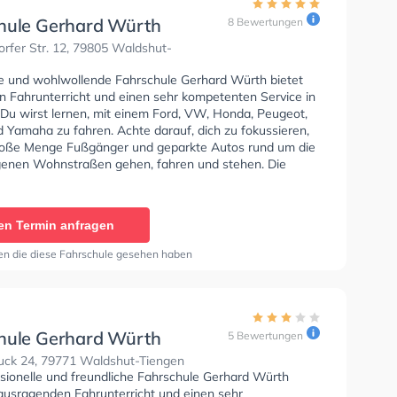
hule Gerhard Würth
8 Bewertungen
rfer Str. 12, 79805 Waldshut-
se und wohlwollende Fahrschule Gerhard Würth bietet
en Fahrunterricht und einen sehr kompetenten Service in
 Du wirst lernen, mit einem Ford, VW, Honda, Peugeot,
d Yamaha zu fahren. Achte darauf, dich zu fokussieren,
roße Menge Fußgänger und geparkte Autos rund um die
enen Wohnstraßen gehen, fahren und stehen. Die
e bietet Perfekte Bedingungen um deine Klasse A1,
Klasse A, Klasse BE, Klasse A2, Klasse C1, Klasse C1E,
Klasse CE, Klasse L, Klasse T und Mofa -
en Termin anfragen
einigung zu erhalten. In der Fahrschule Gerhard Würth
n einen Termin online anfragen.
en die diese Fahrschule gesehen haben
hule Gerhard Würth
5 Bewertungen
uck 24, 79771 Waldshut-Tiengen
ssionelle und freundliche Fahrschule Gerhard Würth
rausragenden Fahrunterricht und einen sehr