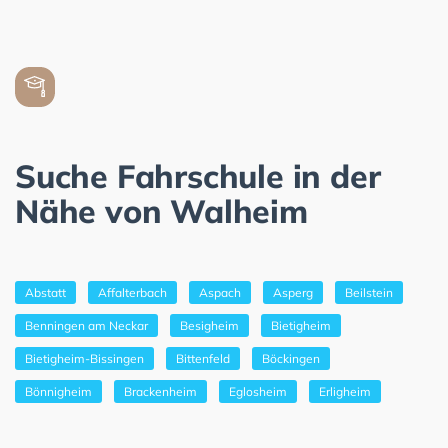
Suche Fahrschule in der
Nähe von Walheim
Abstatt
Affalterbach
Aspach
Asperg
Beilstein
Benningen am Neckar
Besigheim
Bietigheim
Bietigheim-Bissingen
Bittenfeld
Böckingen
Bönnigheim
Brackenheim
Eglosheim
Erligheim