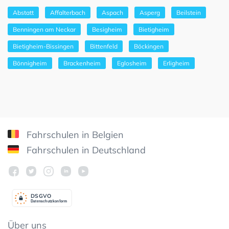
Abstatt
Affalterbach
Aspach
Asperg
Beilstein
Benningen am Neckar
Besigheim
Bietigheim
Bietigheim-Bissingen
Bittenfeld
Böckingen
Bönnigheim
Brackenheim
Eglosheim
Erligheim
Fahrschulen in Belgien
Fahrschulen in Deutschland
DSGV
O
Datenschutzkonform
Über uns