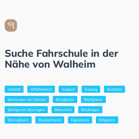
Suche Fahrschule in der
Nähe von Walheim
Abstatt
Affalterbach
Aspach
Asperg
Beilstein
Benningen am Neckar
Besigheim
Bietigheim
Bietigheim-Bissingen
Bittenfeld
Böckingen
Bönnigheim
Brackenheim
Eglosheim
Erligheim