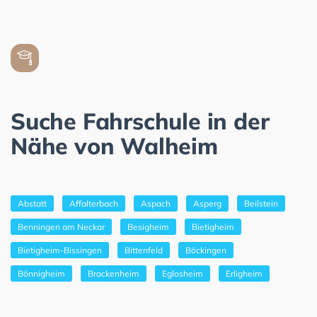
Suche Fahrschule in der
Nähe von Walheim
Abstatt
Affalterbach
Aspach
Asperg
Beilstein
Benningen am Neckar
Besigheim
Bietigheim
Bietigheim-Bissingen
Bittenfeld
Böckingen
Bönnigheim
Brackenheim
Eglosheim
Erligheim