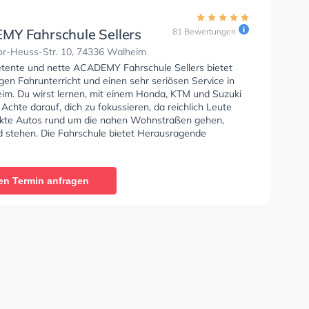
Y Fahrschule Sellers
81 Bewertungen
r-Heuss-Str. 10, 74336 Walheim
tente und nette ACADEMY Fahrschule Sellers bietet
en Fahrunterricht und einen sehr seriösen Service in
im. Du wirst lernen, mit einem Honda, KTM und Suzuki
 Achte darauf, dich zu fokussieren, da reichlich Leute
kte Autos rund um die nahen Wohnstraßen gehen,
d stehen. Die Fahrschule bietet Herausragende
en um deine Klasse A1, Klasse B, Klasse A, Klasse BE,
6, Klasse AM, Klasse BF17, Klasse A2, Klasse C1, Klasse
e CE, Klasse D1, Klasse DE1, Klasse D, Klasse DE,
en Termin anfragen
Klasse T und Mofa - Prüfbescheinigung zu erhalten. Wir
 dir auch online-theorie tests am PC zu absolvieren, um
auf die theoretische Prüfung. In der ACADEMY
 Sellers Sie können einen Termin online anfragen.
wertung: "Super Fahrschule, ich war bei Pedro und habe
ne super Zeit gehabt. Er ist mehr als nur ein guter
, er unterstützt einen durch und durch, nimmt sich viel
inen (Prüfungsvorbereitung, Fahrtermine, deine Fragen,
 schaut, dass man zackig durch die Prüfung kommt. Ich
sche Prüfungsangst und er hat mir so sehr geholfen.