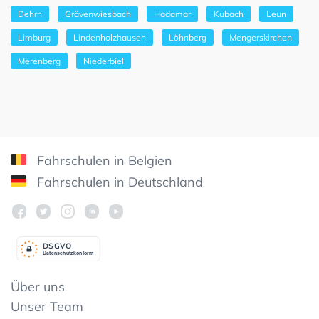
Dehrn
Grävenwiesbach
Hadamar
Kubach
Leun
Limburg
Lindenholzhausen
Löhnberg
Mengerskirchen
Merenberg
Niederbiel
Fahrschulen in Belgien
Fahrschulen in Deutschland
DSGV
O
Datenschutzkonform
Über uns
Unser Team