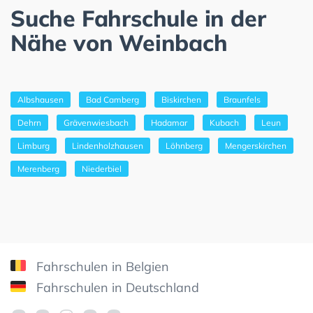
Suche Fahrschule in der
Nähe von Weinbach
Albshausen
Bad Camberg
Biskirchen
Braunfels
Dehrn
Grävenwiesbach
Hadamar
Kubach
Leun
Limburg
Lindenholzhausen
Löhnberg
Mengerskirchen
Merenberg
Niederbiel
Fahrschulen in Belgien
Fahrschulen in Deutschland