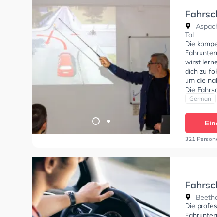
Fahrsc
Aspach
Tal
Die kompe
Fahrunterr
wirst ler
dich zu fo
um die na
Die Fahrs
Klasse B, 
German
BF17, B19
Deutsch un
Ein
theorie te
theoretisc
321 Person
Fahrsch
Beetho
Die profes
Fahrunter