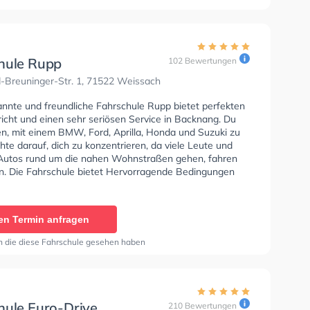
hule Rupp
102 Bewertungen
-Breuninger-Str. 1, 71522 Weissach
annte und freundliche Fahrschule Rupp bietet perfekten
icht und einen sehr seriösen Service in Backnang. Du
en, mit einem BMW, Ford, Aprilla, Honda und Suzuki zu
hte darauf, dich zu konzentrieren, da viele Leute und
Autos rund um die nahen Wohnstraßen gehen, fahren
n. Die Fahrschule bietet Hervorragende Bedingungen
lasse A1, Klasse B, Klasse A, Klasse BE, Klasse B96,
, Klasse BF17, Klasse A2 und Mofa - Prüfbescheinigung
n. Wir empfehlen dir auch online-theorie tests am PC zu
en Termin anfragen
n, um dich gut auf die theoretische Prüfung. In der
e Rupp Sie können einen Termin online anfragen.
n die diese Fahrschule gesehen haben
hule Euro-Drive
210 Bewertungen