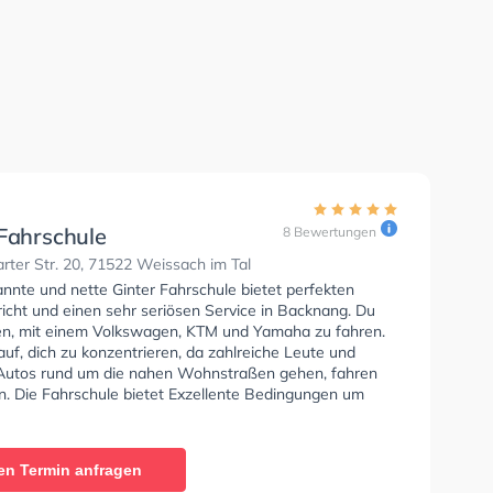
 Fahrschule
8 Bewertungen
rter Str. 20, 71522 Weissach im Tal
nnte und nette Ginter Fahrschule bietet perfekten
icht und einen sehr seriösen Service in Backnang. Du
nen, mit einem Volkswagen, KTM und Yamaha zu fahren.
uf, dich zu konzentrieren, da zahlreiche Leute und
Autos rund um die nahen Wohnstraßen gehen, fahren
n. Die Fahrschule bietet Exzellente Bedingungen um
se A1, Klasse B, Klasse A, Klasse BE, Klasse AM, Klasse
lasse A2 zu erhalten. In der Ginter Fahrschule Sie
nen Termin online anfragen.
en Termin anfragen