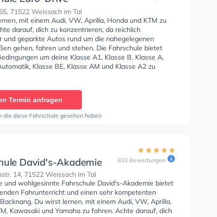
hule
 65, 71522 Weissach im Tal
lernen, mit einem Audi, VW, Aprilla, Honda und KTM zu
hte darauf, dich zu konzentrieren, da reichlich
 und geparkte Autos rund um die nahegelegenen
en gehen, fahren und stehen. Die Fahrschule bietet
Bedingungen um deine Klasse A1, Klasse B, Klasse A,
Automatik, Klasse BE, Klasse AM und Klasse A2 zu
Wir empfehlen dir auch online-theorie tests am PC zu
n, um dich gut auf die theoretische Prüfung.
en Termin anfragen
n die diese Fahrschule gesehen haben
hule David's-Akademie
633 Bewertungen
str. 14, 71522 Weissach im Tal
se und wohlgesinnte Fahrschule David's-Akademie bietet
enden Fahrunterricht und einen sehr kompetenten
 Backnang. Du wirst lernen, mit einem Audi, VW, Aprilla,
M, Kawasaki und Yamaha zu fahren. Achte darauf, dich