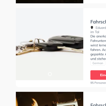
Fahrsc
Eduard
im Tal
Die anerk
Fahrunterr
wirst lern
fahren. Ac
geparkte 
und stehe
um deine K
German
Klasse AM
zu erhalte
Ein
absolviere
Fahrschul
95 Persone
Fahrsc