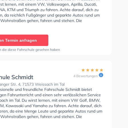
rst lernen, mit einem VW, Volkswagen, Aprilla, Ducati,
A, KTM und Triumph zu fahren. Achte darauf, dich zu
en, da reichlich Fußgänger und geparkte Autos rund um
 Wohnstraßen gehen, fahren und stehen. Die
e bietet Exzellente Bedingungen um deine Klasse A1,
 Klasse A, Klasse BE, Klasse A2 und Mofa -
einigung zu erhalten. Letzte Bewertung: "Top
en Termin anfragen
r, immer freundlich und humorvoll, würde immer wieder
en Führerschein machen. Sehen uns dann beim B Schein
n die diese Fahrschule gesehen haben
hule Schmidt
4 Bewertungen
nger Str. 4, 71573 Weissach im Tal
sionelle und freundliche Fahrschule Schmidt bietet
en Fahrunterricht und einen sehr verlässlichen Service
sbach im Tal. Du wirst lernen, mit einem VW Golf, BMW,
M, Kawasaki und Yamaha zu fahren. Achte darauf, dich
ieren, da eine Menge Leute und geparkte Autos rund um
 Wohnstraßen gehen, fahren und stehen. Die
e bietet Herausragende Bedingungen um deine Klasse
 B, Klasse A, Klasse BE, Klasse AM, Klasse A2, Klasse