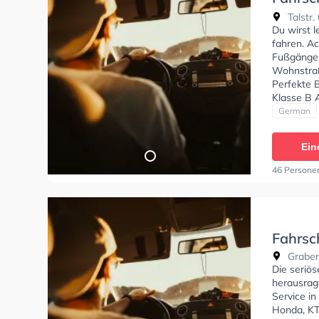
Fahrsc
Talstr.
Du wirst 
fahren. Ac
Fußgänger
Wohnstraß
Perfekte 
Klasse B 
erhalten. 
German
absolviere
Ein
46 Persone
Fahrsc
Graben
Die seriö
herausrag
Service in
Honda, KT