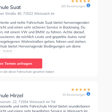
hule Suat
185 Bewertungen
er Straße 40, 71522 Weissach im
tente und nette Fahrschule Suat bietet hervorragenden
icht und einen sehr sicheren Service in Backnang. Du
nen, mit einem VW und BMW zu fahren. Achte darauf,
kussieren, da reichlich Leute und geparkte Autos rund
hegelegenen Wohnstraßen gehen, fahren und stehen.
chule bietet Hervorragende Bedingungen um deine
Klasse B Automatik, Klasse BE, Klasse B96, Klasse
Turkish
7 und Klasse B197 zu erhalten. Der Unterricht kann auf
d Türkisch stattfinden. Wir empfehlen dir auch online-
en Termin anfragen
sts am PC zu absolvieren, um dich gut auf die
he Prüfung.
en die diese Fahrschule gesehen haben
ule Hirzel
55 Bewertungen
venstr. 22, 71554 Weissach im Tal
sionelle und nette Fahrschule Hirzel bietet wunderbaren
richt und einen sehr bewährten Service in Weissach im