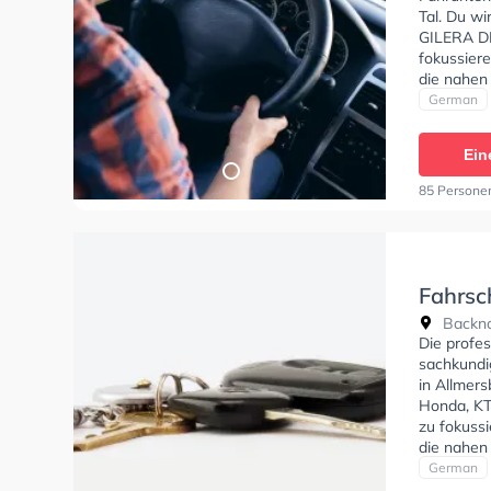
Tal. Du wi
GILERA DN
fokussier
die nahen
Fahrschul
German
Klasse B,
Prüfbesch
Ein
Fahrlehre
dort mein
85 Persone
wieder!"
Fahrsc
Backna
Die profes
sachkundig
in Allmer
Honda, KT
zu fokuss
die nahen
Fahrschul
German
A1, Klasse