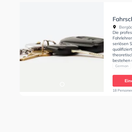
Fahrsc
Fahrle
Bergäck
Die profe
Fahrlehre
seriösen 
qualifizie
theoretis
bestehen u
German
Ein
18 Persone