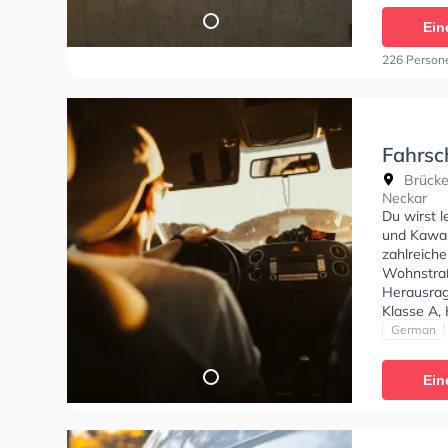
einen Term
Ein
226 Person
Fahrsc
Brücke
Neckar
Du wirst 
und Kawasa
zahlreich
Wohnstraß
Herausrag
Klasse A, 
und Mofa -
German
Michael H
Ein