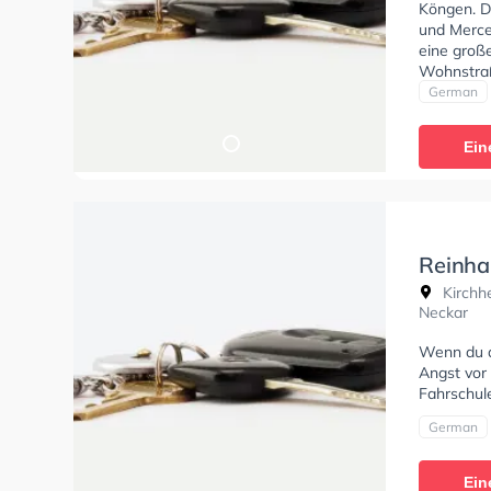
Köngen. D
und Merced
eine groß
Wohnstraß
Perfekte 
German
Klasse B 
BF17, Klas
Ein
Klasse L u
Peter Sie
Reinha
Kirchh
Neckar
Wenn du al
Angst vor 
Fahrschule
German
Ein