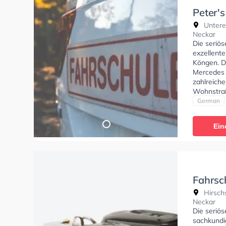
Peter'
Untere
Neckar
Die seriös
exzellente
Köngen. D
Mercedes z
zahlreich
Wohnstraß
Perfekte 
German
Klasse B 
BF17, Klas
Ein
Klasse L, 
der Peter'
Fahrsc
Hirsch
Neckar
Die seriös
sachkundi