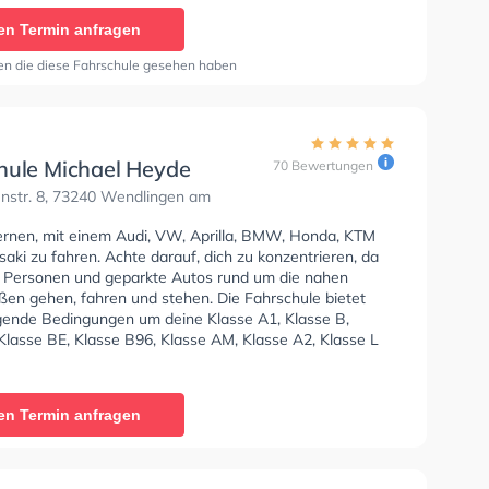
in online anfragen.
en Termin anfragen
en die diese Fahrschule gesehen haben
hule Michael Heyde
70 Bewertungen
nstr. 8, 73240 Wendlingen am
lernen, mit einem Audi, VW, Aprilla, BMW, Honda, KTM
ki zu fahren. Achte darauf, dich zu konzentrieren, da
e Personen und geparkte Autos rund um die nahen
en gehen, fahren und stehen. Die Fahrschule bietet
ende Bedingungen um deine Klasse A1, Klasse B,
Klasse BE, Klasse B96, Klasse AM, Klasse A2, Klasse L
 Prüfbescheinigung zu erhalten. In der Fahrschule
eyde Sie können einen Termin online anfragen.
en Termin anfragen