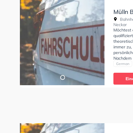
Mülln 
Bahnho
Neckar
Möchtest 
qualifizie
theoretisc
immer zu, 
persönlic
Nachdem i
gemacht h
German
Probefahrt
freundlich
Ein
nicht per
kompetent
erfolgreic