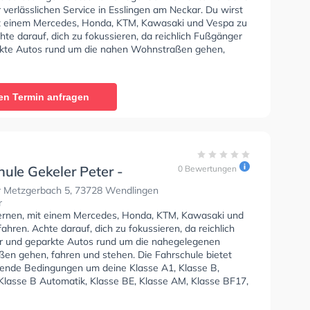
 verlässlichen Service in Esslingen am Neckar. Du wirst
it einem Mercedes, Honda, KTM, Kawasaki und Vespa zu
hte darauf, dich zu fokussieren, da reichlich Fußgänger
kte Autos rund um die nahen Wohnstraßen gehen,
d stehen. Die Fahrschule bietet Hervorragende
en um deine Klasse A1, Klasse B, Klasse A, Klasse B
, Klasse BE, Klasse AM, Klasse BF17, Klasse A2, Klasse
en Termin anfragen
 - Prüfbescheinigung zu erhalten. In der Fahrschule
eter - Esslingen/Oberesslingen Sie können einen Termin
ragen.
ule Gekeler Peter -
0 Bewertungen
gen/Stadtmitte
 Metzgerbach 5, 73728 Wendlingen
r
lernen, mit einem Mercedes, Honda, KTM, Kawasaki und
ahren. Achte darauf, dich zu fokussieren, da reichlich
 und geparkte Autos rund um die nahegelegenen
en gehen, fahren und stehen. Die Fahrschule bietet
ende Bedingungen um deine Klasse A1, Klasse B,
 Klasse B Automatik, Klasse BE, Klasse AM, Klasse BF17,
 Klasse L und Mofa - Prüfbescheinigung zu erhalten. In
hule Gekeler Peter - Esslingen/Stadtmitte Sie können