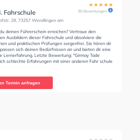
B. Fahrschule
80 Bewertungen
fstr. 29, 73257 Wendlingen am
du deinen Führerschein erreichen? Vertraue den
rten Ausbildern dieser Fahrschule und absolviere die
hen und praktischen Prüfungen sorgenfrei. Sie hören dir
passen sich deinen Bedürfnissen an und bieten dir eine
he Lernerfahrung. Letzte Bewertung: "Girmay Tade
ch schlechte Erfahrungen mit einer anderen Fahr schule
atte, kam ich zür Fahrschule MüllnB, nach einer
 begann der praktische Unterricht. Die Lehrer waren.
 stets geduldig und freundlich, auch wenn mal etwas
en Termin anfragen
fekt gelaufen war. Sie waren immer sachlich und
. Inzwischen habe ich meine Prüfung. zum Führerschein
h abgeschlossen."