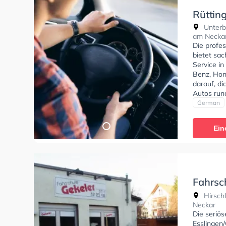
Rüttin
Unterbo
am Necka
Die profe
bietet sac
Service i
Benz, Hon
darauf, di
Autos run
stehen. D
German
Klasse A1,
Klasse B9
Ein
Prüfbesche
In der Rüt
anfragen.
Fahrsch
Esslin
Hirsch
Neckar
Die seriö
Esslingen