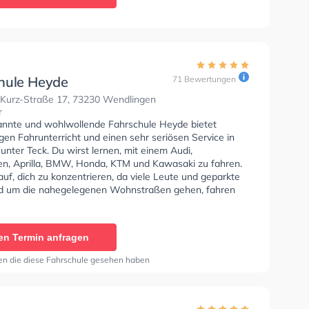
hule Heyde
71 Bewertungen
-Kurz-Straße 17, 73230 Wendlingen
r
annte und wohlwollende Fahrschule Heyde bietet
en Fahrunterricht und einen sehr seriösen Service in
unter Teck. Du wirst lernen, mit einem Audi,
n, Aprilla, BMW, Honda, KTM und Kawasaki zu fahren.
uf, dich zu konzentrieren, da viele Leute und geparkte
d um die nahegelegenen Wohnstraßen gehen, fahren
n. Die Fahrschule bietet Herausragende Bedingungen
lasse A1, Klasse B, Klasse A, Klasse BE, Klasse B96,
, Klasse BF17, Klasse A2, Klasse L und Mofa -
en Termin anfragen
einigung zu erhalten. In der Fahrschule Heyde Sie
nen Termin online anfragen.
en die diese Fahrschule gesehen haben