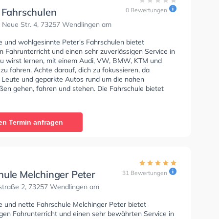
s Fahrschulen
0 Bewertungen
 Neue Str. 4, 73257 Wendlingen am
e und wohlgesinnte Peter's Fahrschulen bietet
n Fahrunterricht und einen sehr zuverlässigen Service in
u wirst lernen, mit einem Audi, VW, BMW, KTM und
u fahren. Achte darauf, dich zu fokussieren, da
e Leute und geparkte Autos rund um die nahen
en gehen, fahren und stehen. Die Fahrschule bietet
Bedingungen um deine Klasse A1, Klasse B, Klasse A,
Automatik, Klasse BE, Klasse B96, Klasse AM, Klasse
se A2, Klasse C1, Klasse C1E, Klasse C, Klasse CE,
en Termin anfragen
Klasse T und Mofa - Prüfbescheinigung zu erhalten. In
s Fahrschulen Sie können einen Termin online anfragen.
hule Melchinger Peter
31 Bewertungen
straße 2, 73257 Wendlingen am
e und nette Fahrschule Melchinger Peter bietet
gen Fahrunterricht und einen sehr bewährten Service in