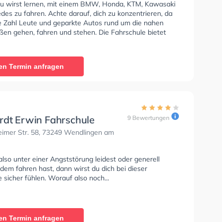
u wirst lernen, mit einem BMW, Honda, KTM, Kawasaki
es zu fahren. Achte darauf, dich zu konzentrieren, da
e Zahl Leute und geparkte Autos rund um die nahen
en gehen, fahren und stehen. Die Fahrschule bietet
Bedingungen um deine Klasse A1, Klasse B, Klasse A,
Automatik, Klasse BE, Klasse B96, Klasse AM, Klasse
se A2, Klasse C1, Klasse C1E, Klasse C, Klasse CE,
en Termin anfragen
nd Klasse T zu erhalten. In der Fahrschule Melchinger
 können einen Termin online anfragen.
rdt Erwin Fahrschule
9 Bewertungen
eimer Str. 58, 73249 Wendlingen am
so unter einer Angststörung leidest oder generell
dem fahren hast, dann wirst du dich bei dieser
 sicher fühlen. Worauf also noch...
en Termin anfragen