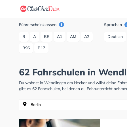
Führerscheinklassen
Sprachen
B
A
BE
A1
AM
A2
Deutsch
B96
B17
62 Fahrschulen in Wend
Du wohnst in Wendlingen am Neckar und willst deine Fah
gibt es 62 Fahrschulen, bei denen du Fahrunterricht nehme