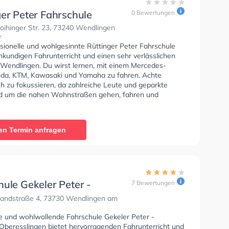
ger Peter Fahrschule
0 Bewertungen
ihinger Str. 23, 73240 Wendlingen
r
ssionelle und wohlgesinnte Rüttinger Peter Fahrschule
hkundigen Fahrunterricht und einen sehr verlässlichen
n Wendlingen. Du wirst lernen, mit einem Mercedes-
da, KTM, Kawasaki und Yamaha zu fahren. Achte
ch zu fokussieren, da zahlreiche Leute und geparkte
d um die nahen Wohnstraßen gehen, fahren und
ie Fahrschule bietet Exzellente Bedingungen um deine
 Klasse B, Klasse A, Klasse B Automatik, Klasse BE,
6, Klasse BF17, Klasse A2, Klasse L und Mofa -
en Termin anfragen
inigung zu erhalten. Die Erste-Hilfe-Kurs in der Schule.
tinger Peter Fahrschule Sie können einen Termin online
ule Gekeler Peter -
7 Bewertungen
gen/Oberesslingen
landstraße 4, 73730 Wendlingen am
se und wohlwollende Fahrschule Gekeler Peter -
/Oberesslingen bietet hervorragenden Fahrunterricht und