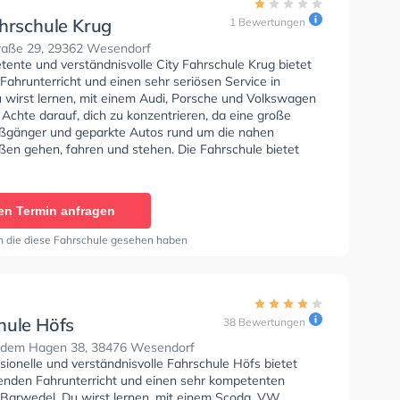
ahrschule Krug
1 Bewertungen
raße 29, 29362 Wesendorf
tente und verständnisvolle City Fahrschule Krug bietet
Fahrunterricht und einen sehr seriösen Service in
 wirst lernen, mit einem Audi, Porsche und Volkswagen
 Achte darauf, dich zu konzentrieren, da eine große
gänger und geparkte Autos rund um die nahen
en gehen, fahren und stehen. Die Fahrschule bietet
ende Bedingungen um deine Klasse A1, Klasse B,
 Klasse BE, Klasse B96, Klasse AM, Klasse BF17, Klasse
 C1, Klasse C1E, Klasse C, Klasse CE, Klasse D und
en Termin anfragen
zu erhalten. In der City Fahrschule Krug Sie können
in online anfragen.
n die diese Fahrschule gesehen haben
hule Höfs
38 Bewertungen
 dem Hagen 38, 38476 Wesendorf
sionelle und verständnisvolle Fahrschule Höfs bietet
enden Fahrunterricht und einen sehr kompetenten
n Barwedel. Du wirst lernen, mit einem Scoda, VW,