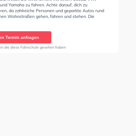
und Yamaha zu fahren. Achte darauf, dich zu
eren, da zahlreiche Personen und geparkte Autos rund
hen Wohnstraßen gehen, fahren und stehen. Die
e bietet Exzellente Bedingungen um deine Klasse A1,
Klasse A, Klasse B Automatik, Klasse BE, Klasse B96,
 Klasse A2, Klasse C, Klasse CE, Klasse D, Klasse DE,
en Termin anfragen
Klasse T und Mofa - Prüfbescheinigung zu erhalten. Die
e-Kurs in der Schule. In der Fahrschule Höfs Sie können
en die diese Fahrschule gesehen haben
in online anfragen.