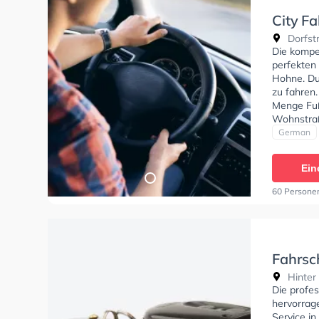
City F
Dorfst
Die kompe
perfekten 
Hohne. Du
zu fahren.
Menge Fuß
Wohnstraß
Herausrag
German
Klasse A,
A2, Klasse
Ein
Klasse DE 
einen Term
60 Persone
Fahrsc
Hinter
Die profes
hervorrag
Service i