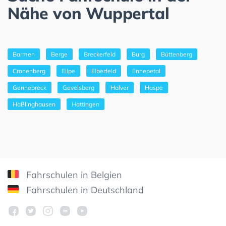
Nähe von Wuppertal
Barmen
Berge
Breckerfeld
Burg
Büttenberg
Cronenberg
Eilpe
Elberfeld
Ennepetal
Gennebreck
Gevelsberg
Halver
Haspe
Haßlinghausen
Hattingen
Fahrschulen in Belgien
Fahrschulen in Deutschland