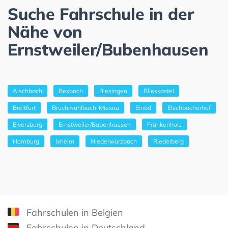
Suche Fahrschule in der
Nähe von
Ernstweiler/Bubenhausen
Alschbach
Bexbach
Biesingen
Blieskastel
Breitfurt
Bruchmühlbach-Miesau
Einöd
Elschbacherhof
Elversberg
Ernstweiler/Bubenhausen
Frankenholz
Homburg
Ixheim
Niederwürzbach
Riedelberg
Fahrschulen in Belgien
Fahrschulen in Deutschland