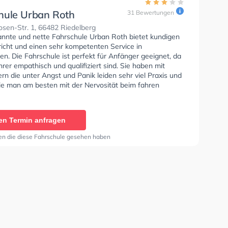
hule Urban Roth
31 Bewertungen
sen-Str. 1, 66482 Riedelberg
annte und nette Fahrschule Urban Roth bietet kundigen
richt und einen sehr kompetenten Service in
n. Die Fahrschule ist perfekt für Anfänger geeignet, da
hrer empathisch und qualifiziert sind. Sie haben mit
rn die unter Angst und Panik leiden sehr viel Praxis und
ie man am besten mit der Nervosität beim fahren
uss. In der Fahrschule Urban Roth Sie können einen
ine anfragen.
en Termin anfragen
en die diese Fahrschule gesehen haben