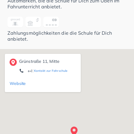
Automarken, die die Schule für Dich zum Üben im
Fahrunterricht anbietet.
Zahlungsmöglichkeiten die die Schule für Dich
anbietet.
Grünstraße 11, Mitte
+4920519999019
Kontakt zur Fahrschule
Website