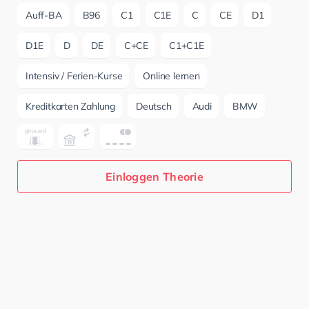
Auff-BA
B96
C1
C1E
C
CE
D1
D1E
D
DE
C+CE
C1+C1E
Intensiv / Ferien-Kurse
Online lernen
Kreditkarten Zahlung
Deutsch
Audi
BMW
Einloggen Theorie