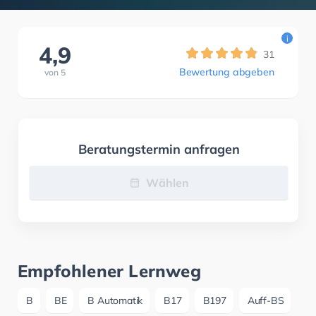
i
4,9
31
Bewertung abgeben
von
5
Beratungstermin anfragen
Wählen
Empfohlener Lernweg
B
BE
B Automatik
B17
B197
Auff-BS