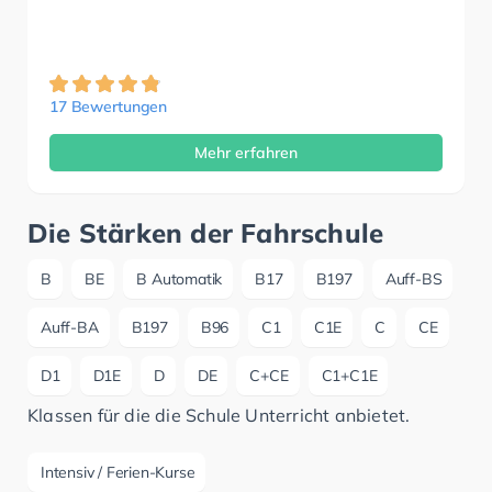
17 Bewertungen
Mehr erfahren
Die Stärken der Fahrschule
B
BE
B Automatik
B17
B197
Auff-BS
Auff-BA
B197
B96
C1
C1E
C
CE
D1
D1E
D
DE
C+CE
C1+C1E
Klassen für die die Schule Unterricht anbietet.
Intensiv / Ferien-Kurse