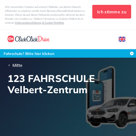
Wir verwenden Cookies auf unserer Website, um deinen Besuch
Ich stimme zu
effizienter zu machen und dir mehr Benutzerfreundlichkeit bieten zu
können. Wenn du auf dieser Webseite weitersurfst, stimmst du dem
Einsatz von Cookies zu. Weitere Hinweise zu Cookies findest du in
unseren
Datenschutzerklärung & Cookie Richtlinie
Fahrschule? Bitte hier klicken
Mitte
123 FAHRSCHULE
Velbert-Zentrum