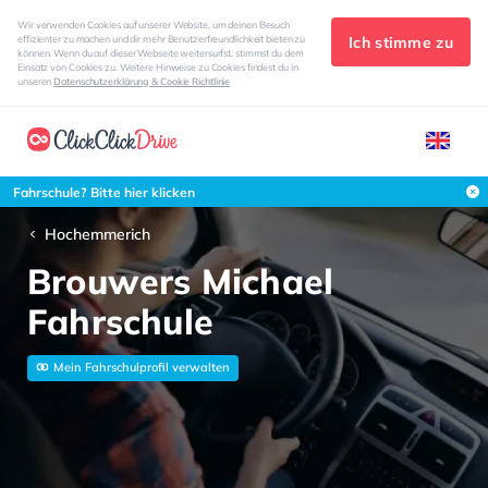
Wir verwenden Cookies auf unserer Website, um deinen Besuch
Ich stimme zu
effizienter zu machen und dir mehr Benutzerfreundlichkeit bieten zu
können. Wenn du auf dieser Webseite weitersurfst, stimmst du dem
Einsatz von Cookies zu. Weitere Hinweise zu Cookies findest du in
unseren
Datenschutzerklärung & Cookie Richtlinie
Fahrschule? Bitte hier klicken
Hochemmerich
Brouwers Michael
Fahrschule
Mein Fahrschulprofil verwalten