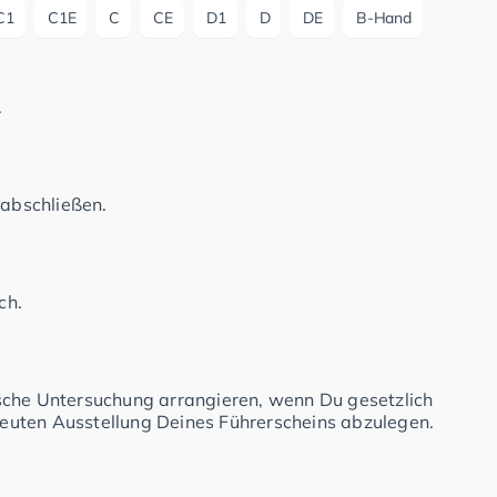
C1
C1E
C
CE
D1
D
DE
B-Hand
.
 abschließen.
ch.
sche Untersuchung arrangieren, wenn Du gesetzlich
rneuten Ausstellung Deines Führerscheins abzulegen.