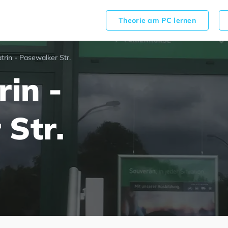
Theorie am PC lernen
atrin - Pasewalker Str.
rin -
 Str.