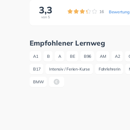
3,3
16
Bewertung
von
5
Empfohlener Lernweg
A1
B
A
BE
B96
AM
A2
B17
Intensiv / Ferien-Kurse
Fahrlehrerin
BMW