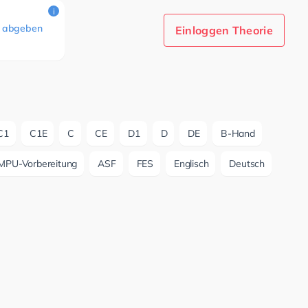
i
 abgeben
Einloggen Theorie
C1
C1E
C
CE
D1
D
DE
B-Hand
MPU-Vorbereitung
ASF
FES
Englisch
Deutsch