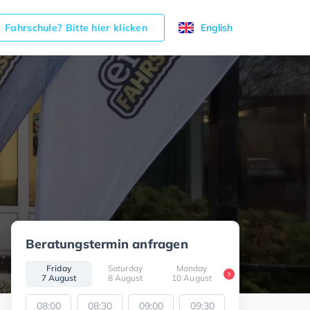
Fahrschule? Bitte hier klicken
English
Beratungstermin anfragen
Friday
Saturday
Monday
Tuesday
W
7 August
8 August
10 August
11 August
1
08:00
08:30
09:00
09:30