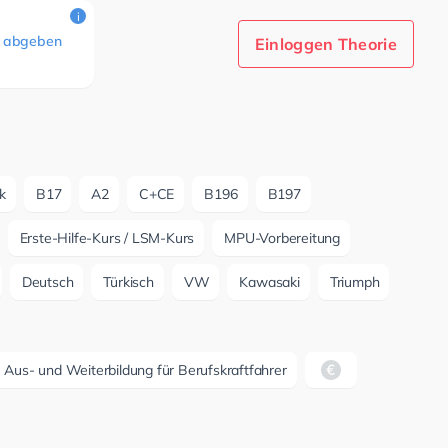
i
 abgeben
Einloggen Theorie
k
B17
A2
C+CE
B196
B197
Erste-Hilfe-Kurs / LSM-Kurs
MPU-Vorbereitung
Deutsch
Türkisch
VW
Kawasaki
Triumph
us- und Weiterbildung für Berufskraftfahrer