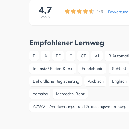
4,7
449
Bewertung
von
5
Empfohlener Lernweg
B
A
BE
C
CE
A1
B Automati
Intensiv / Ferien-Kurse
Fahrlehrerin
Sehtest
Behördliche Registrierung
Arabisch
Englisch
Yamaha
Mercedes-Benz
AZWV - Anerkennungs- und Zulassungsverordnung - A