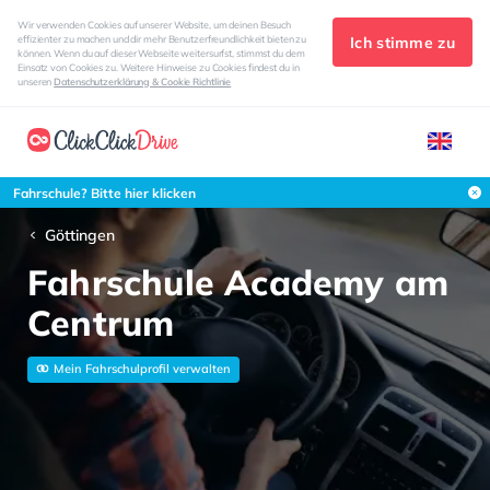
Wir verwenden Cookies auf unserer Website, um deinen Besuch
Ich stimme zu
effizienter zu machen und dir mehr Benutzerfreundlichkeit bieten zu
können. Wenn du auf dieser Webseite weitersurfst, stimmst du dem
Einsatz von Cookies zu. Weitere Hinweise zu Cookies findest du in
unseren
Datenschutzerklärung & Cookie Richtlinie
Fahrschule? Bitte hier klicken
Göttingen
Fahrschule Academy am
Centrum
Mein Fahrschulprofil verwalten