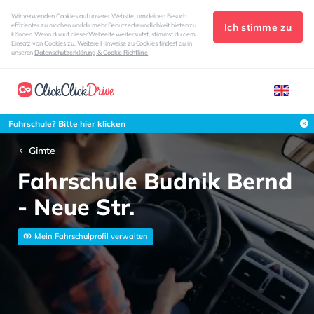
Wir verwenden Cookies auf unserer Website, um deinen Besuch
Ich stimme zu
effizienter zu machen und dir mehr Benutzerfreundlichkeit bieten zu
können. Wenn du auf dieser Webseite weitersurfst, stimmst du dem
Einsatz von Cookies zu. Weitere Hinweise zu Cookies findest du in
unseren
Datenschutzerklärung & Cookie Richtlinie
Fahrschule? Bitte hier klicken
Gimte
Fahrschule Budnik Bernd
- Neue Str.
Mein Fahrschulprofil verwalten