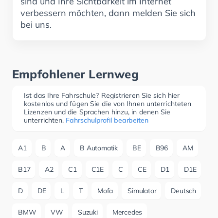
sind und Ihre Sichtbarkeit im Internet
verbessern möchten, dann melden Sie sich
bei uns.
Empfohlener Lernweg
Ist das Ihre Fahrschule? Registrieren Sie sich hier
kostenlos und fügen Sie die von Ihnen unterrichteten
Lizenzen und die Sprachen hinzu, in denen Sie
unterrichten.
Fahrschulprofil bearbeiten
A1
B
A
B Automatik
BE
B96
AM
B17
A2
C1
C1E
C
CE
D1
D1E
D
DE
L
T
Mofa
Simulator
Deutsch
BMW
VW
Suzuki
Mercedes