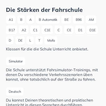
Die Stärken der Fahrschule
A1
B
A
B Automatik
BE
B96
AM
B17
A2
C1
C1E
C
CE
D1
D1E
D
DE
L
T
Mofa
Klassen für die die Schule Unterricht anbietet.
Simulator
Die Schule unterstützt Fahrsimulator-Trainings, mit
denen Du verschiedene Verkehrsszenarien üben
kannst, ohne tatsächlich auf der Straße zu fahren.
Deutsch
Du kannst Deinen theoretischen und praktischen
Unterricht in diesen Sprachen durchführen.