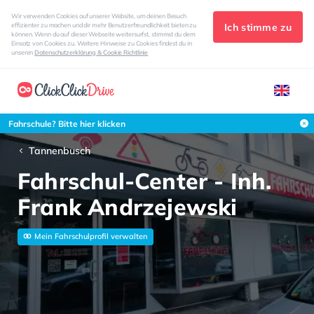
Wir verwenden Cookies auf unserer Website, um deinen Besuch
Ich stimme zu
effizienter zu machen und dir mehr Benutzerfreundlichkeit bieten zu
können. Wenn du auf dieser Webseite weitersurfst, stimmst du dem
Einsatz von Cookies zu. Weitere Hinweise zu Cookies findest du in
unseren
Datenschutzerklärung & Cookie Richtlinie
Fahrschule? Bitte hier klicken
Tannenbusch
Fahrschul-Center - Inh.
Frank Andrzejewski
Mein Fahrschulprofil verwalten