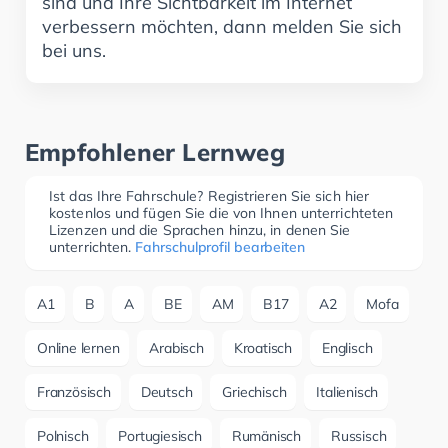
sind und Ihre Sichtbarkeit im Internet
verbessern möchten, dann melden Sie sich
bei uns.
Empfohlener Lernweg
Ist das Ihre Fahrschule? Registrieren Sie sich hier
kostenlos und fügen Sie die von Ihnen unterrichteten
Lizenzen und die Sprachen hinzu, in denen Sie
unterrichten.
Fahrschulprofil bearbeiten
A1
B
A
BE
AM
B17
A2
Mofa
Online lernen
Arabisch
Kroatisch
Englisch
Französisch
Deutsch
Griechisch
Italienisch
Polnisch
Portugiesisch
Rumänisch
Russisch