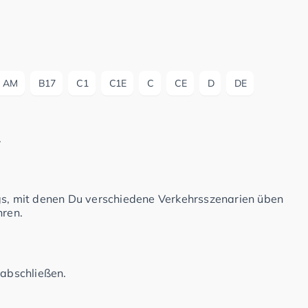
AM
B17
C1
C1E
C
CE
D
DE
.
ngs, mit denen Du verschiedene Verkehrsszenarien üben
hren.
 abschließen.