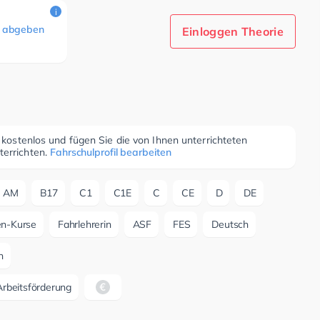
i
 abgeben
Einloggen Theorie
r kostenlos und fügen Sie die von Ihnen unterrichteten
terrichten.
Fahrschulprofil bearbeiten
AM
B17
C1
C1E
C
CE
D
DE
ien-Kurse
Fahrlehrerin
ASF
FES
Deutsch
n
rbeitsförderung