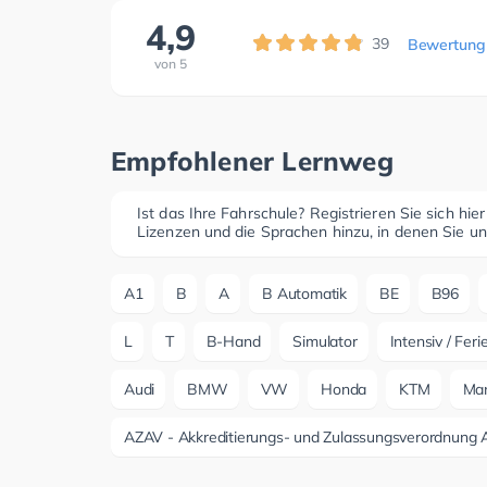
4,9
39
Bewertung
von
5
Empfohlener Lernweg
Ist das Ihre Fahrschule? Registrieren Sie sich hie
Lizenzen und die Sprachen hinzu, in denen Sie un
A1
B
A
B Automatik
BE
B96
L
T
B-Hand
Simulator
Intensiv / Fer
Audi
BMW
VW
Honda
KTM
Ma
AZAV - Akkreditierungs- und Zulassungsverordnung A