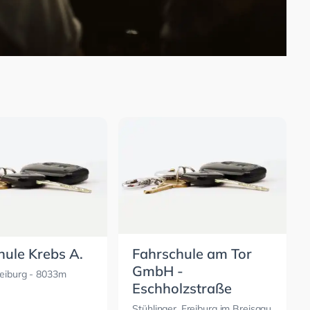
hule Krebs A.
Fahrschule am Tor
GmbH -
eiburg
- 8033m
Eschholzstraße
Stühlinger, Freiburg im Breisgau