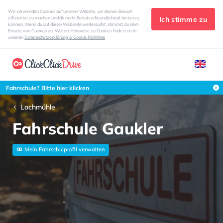
Wir verwenden Cookies auf unserer Website, um deinen Besuch
Ich stimme zu
effizienter zu machen und dir mehr Benutzerfreundlichkeit bieten zu
können. Wenn du auf dieser Webseite weitersurfst, stimmst du dem
Einsatz von Cookies zu. Weitere Hinweise zu Cookies findest du in
unseren
Datenschutzerklärung & Cookie Richtlinie
Fahrschule? Bitte hier klicken
Lochmühle
Fahrschule Gaukler
Mein Fahrschulprofil verwalten