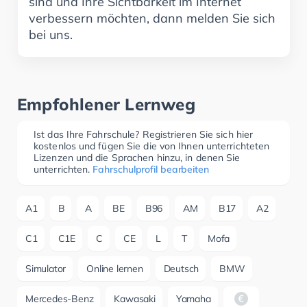
sind und Ihre Sichtbarkeit im Internet
verbessern möchten, dann melden Sie sich
bei uns.
Empfohlener Lernweg
Ist das Ihre Fahrschule? Registrieren Sie sich hier
kostenlos und fügen Sie die von Ihnen unterrichteten
Lizenzen und die Sprachen hinzu, in denen Sie
unterrichten.
Fahrschulprofil bearbeiten
A1
B
A
BE
B96
AM
B17
A2
C1
C1E
C
CE
L
T
Mofa
Simulator
Online lernen
Deutsch
BMW
Mercedes-Benz
Kawasaki
Yamaha