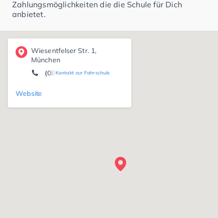
Zahlungsmöglichkeiten die die Schule für Dich
anbietet.
Wiesentfelser Str. 1,
München
(089) 8 71 27 57
Kontakt zur Fahrschule
Website