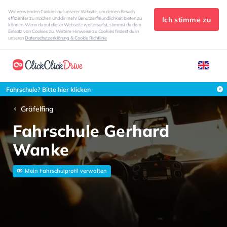
Wir verwenden Cookies auf unserer Website, um deinen Besuch
Ich stimme zu
effizienter zu machen und dir mehr Benutzerfreundlichkeit bieten zu
können. Wenn du auf dieser Webseite weitersurfst, stimmst du dem
Einsatz von Cookies zu. Weitere Hinweise zu Cookies findest du in
unseren
Datenschutzerklärung & Cookie Richtlinie
Fahrschule? Bitte hier klicken
Gräfelfing
Fahrschule Gerhard
Wanke
Mein Fahrschulprofil verwalten