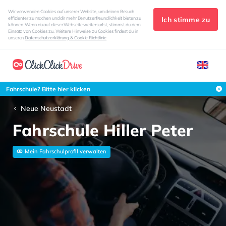
Wir verwenden Cookies auf unserer Website, um deinen Besuch
Ich stimme zu
effizienter zu machen und dir mehr Benutzerfreundlichkeit bieten zu
können. Wenn du auf dieser Webseite weitersurfst, stimmst du dem
Einsatz von Cookies zu. Weitere Hinweise zu Cookies findest du in
unseren
Datenschutzerklärung & Cookie Richtlinie
Fahrschule? Bitte hier klicken
Neue Neustadt
Fahrschule Hiller Peter
Mein Fahrschulprofil verwalten