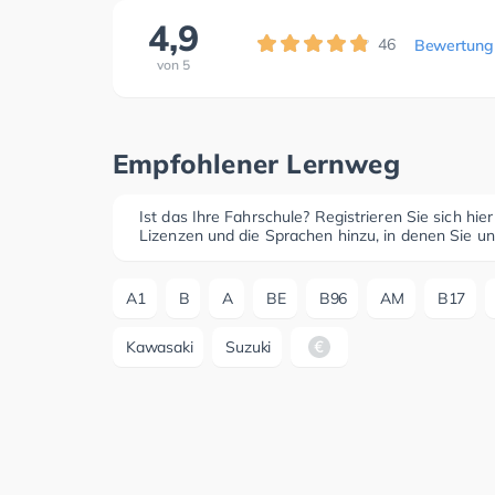
4,9
46
Bewertung
von
5
Empfohlener Lernweg
Ist das Ihre Fahrschule? Registrieren Sie sich hie
Lizenzen und die Sprachen hinzu, in denen Sie un
A1
B
A
BE
B96
AM
B17
Kawasaki
Suzuki