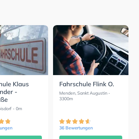
hule Klaus
Fahrschule Flink O.
nder -
Menden, Sankt Augustin
-
aße
3300m
oisdorf
- 0m
tungen
36 Bewertungen