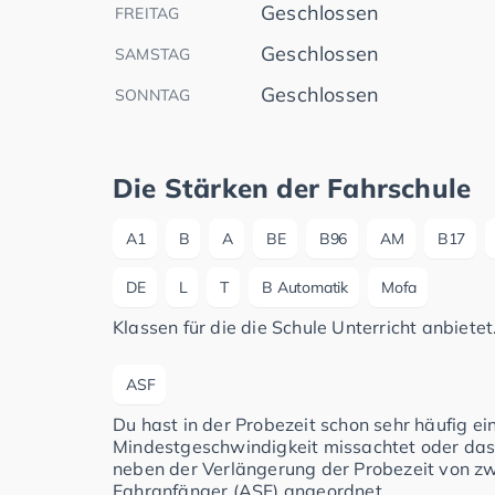
Geschlossen
FREITAG
Geschlossen
SAMSTAG
Geschlossen
SONNTAG
Die Stärken der Fahrschule
A1
B
A
BE
B96
AM
B17
DE
L
T
B Automatik
Mofa
Klassen für die die Schule Unterricht anbietet
ASF
Du hast in der Probezeit schon sehr häufig e
Mindestgeschwindigkeit missachtet oder das
neben der Verlängerung der Probezeit von zwe
Fahranfänger (ASF) angeordnet.