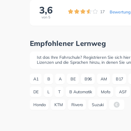
3,6
17
Bewertung
von
5
Empfohlener Lernweg
Ist das Ihre Fahrschule? Registrieren Sie sich hie
Lizenzen und die Sprachen hinzu, in denen Sie un
A1
B
A
BE
B96
AM
B17
DE
L
T
B Automatik
Mofa
ASF
Honda
KTM
Rivero
Suzuki