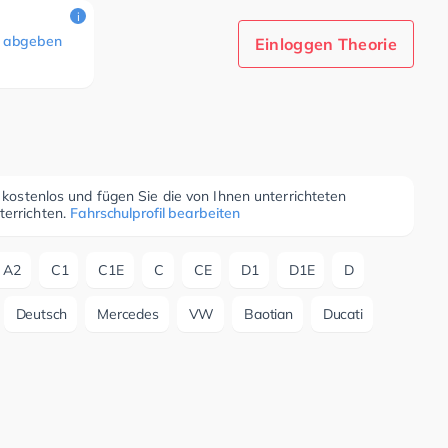
i
 abgeben
Einloggen Theorie
r kostenlos und fügen Sie die von Ihnen unterrichteten
terrichten.
Fahrschulprofil bearbeiten
A2
C1
C1E
C
CE
D1
D1E
D
Deutsch
Mercedes
VW
Baotian
Ducati