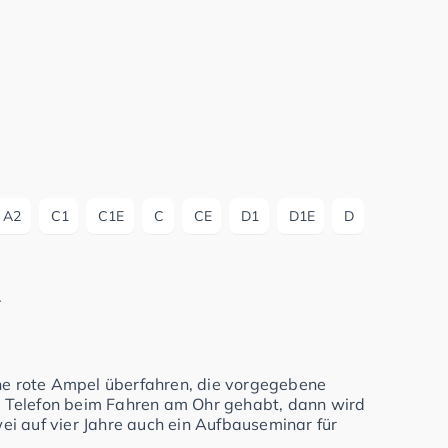
A2
C1
C1E
C
CE
D1
D1E
D
.
ine rote Ampel überfahren, die vorgegebene
 Telefon beim Fahren am Ohr gehabt, dann wird
i auf vier Jahre auch ein Aufbauseminar für