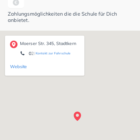
Zahlungsmöglichkeiten die die Schule für Dich
anbietet.
Moerser Str. 345, Stadtkern
02842 - 30809
Kontakt zur Fahrschule
Website