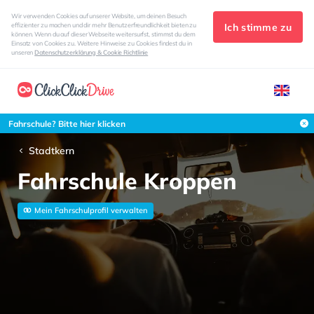
Wir verwenden Cookies auf unserer Website, um deinen Besuch
Ich stimme zu
effizienter zu machen und dir mehr Benutzerfreundlichkeit bieten zu
können. Wenn du auf dieser Webseite weitersurfst, stimmst du dem
Einsatz von Cookies zu. Weitere Hinweise zu Cookies findest du in
unseren
Datenschutzerklärung & Cookie Richtlinie
Fahrschule? Bitte hier klicken
Stadtkern
Fahrschule Kroppen
Mein Fahrschulprofil verwalten