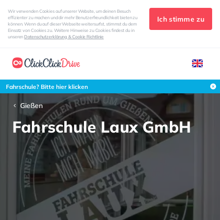
Wir verwenden Cookies auf unserer Website, um deinen Besuch
Ich stimme zu
effizienter zu machen und dir mehr Benutzerfreundlichkeit bieten zu
können. Wenn du auf dieser Webseite weitersurfst, stimmst du dem
Einsatz von Cookies zu. Weitere Hinweise zu Cookies findest du in
unseren
Datenschutzerklärung & Cookie Richtlinie
Fahrschule? Bitte hier klicken
Gießen
Fahrschule Laux GmbH