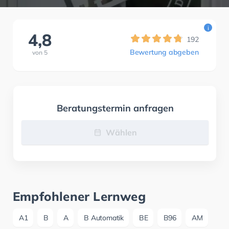
i
4,8
192
Bewertung abgeben
von
5
Beratungstermin anfragen
Wählen
Empfohlener Lernweg
A1
B
A
B Automatik
BE
B96
AM