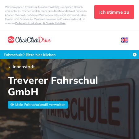
Wir verwenden Cookies auf unserer Website, um deinen Besuch
Ich stimme zu
effizienter zu machen und dir mehr Benutzerfreundlichkeit bieten zu
können. Wenn du auf dieser Webseite weitersurfst, stimmst du dem
Einsatz von Cookies zu. Weitere Hinweise zu Cookies findest du in
unseren
Datenschutzerklärung & Cookie Richtlinie
Fahrschule? Bitte hier klicken
Innenstadt
Treverer Fahrschul
GmbH
Mein Fahrschulprofil verwalten