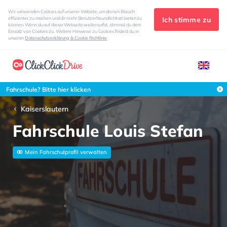
Wir verwenden Cookies auf unserer Website, um deinen Besuch
Ich stimme zu
effizienter zu machen und dir mehr Benutzerfreundlichkeit bieten zu
können. Wenn du auf dieser Webseite weitersurfst, stimmst du dem
Einsatz von Cookies zu. Weitere Hinweise zu Cookies findest du in
unseren
Datenschutzerklärung & Cookie Richtlinie
Fahrschule? Bitte hier klicken
Kaiserslautern
Fahrschule Louis Stefan
Mein Fahrschulprofil verwalten