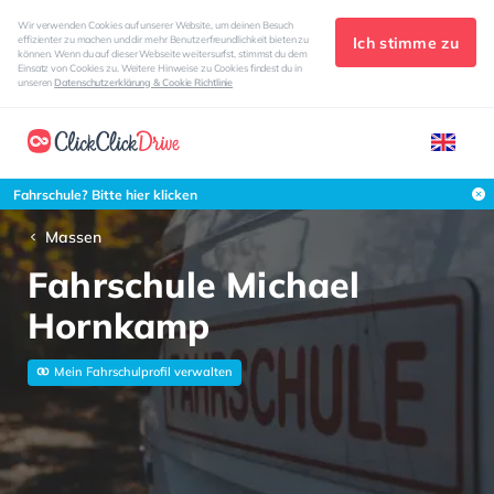
Wir verwenden Cookies auf unserer Website, um deinen Besuch
Ich stimme zu
effizienter zu machen und dir mehr Benutzerfreundlichkeit bieten zu
können. Wenn du auf dieser Webseite weitersurfst, stimmst du dem
Einsatz von Cookies zu. Weitere Hinweise zu Cookies findest du in
unseren
Datenschutzerklärung & Cookie Richtlinie
Fahrschule? Bitte hier klicken
Massen
Fahrschule Michael
Hornkamp
Mein Fahrschulprofil verwalten