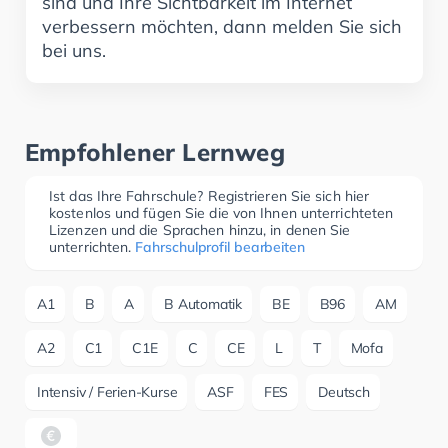
sind und Ihre Sichtbarkeit im Internet
verbessern möchten, dann melden Sie sich
bei uns.
Empfohlener Lernweg
Ist das Ihre Fahrschule? Registrieren Sie sich hier
kostenlos und fügen Sie die von Ihnen unterrichteten
Lizenzen und die Sprachen hinzu, in denen Sie
unterrichten.
Fahrschulprofil bearbeiten
A1
B
A
B Automatik
BE
B96
AM
A2
C1
C1E
C
CE
L
T
Mofa
Intensiv / Ferien-Kurse
ASF
FES
Deutsch