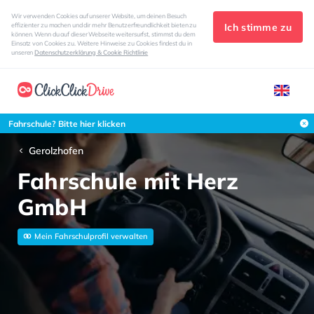
Wir verwenden Cookies auf unserer Website, um deinen Besuch
Ich stimme zu
effizienter zu machen und dir mehr Benutzerfreundlichkeit bieten zu
können. Wenn du auf dieser Webseite weitersurfst, stimmst du dem
Einsatz von Cookies zu. Weitere Hinweise zu Cookies findest du in
unseren
Datenschutzerklärung & Cookie Richtlinie
Fahrschule? Bitte hier klicken
Gerolzhofen
Fahrschule mit Herz
GmbH
Mein Fahrschulprofil verwalten