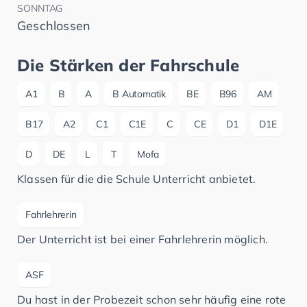
SONNTAG
Geschlossen
Die Stärken der Fahrschule
A1
B
A
B Automatik
BE
B96
AM
B17
A2
C1
C1E
C
CE
D1
D1E
D
DE
L
T
Mofa
Klassen für die die Schule Unterricht anbietet.
Fahrlehrerin
Der Unterricht ist bei einer Fahrlehrerin möglich.
ASF
Du hast in der Probezeit schon sehr häufig eine rote