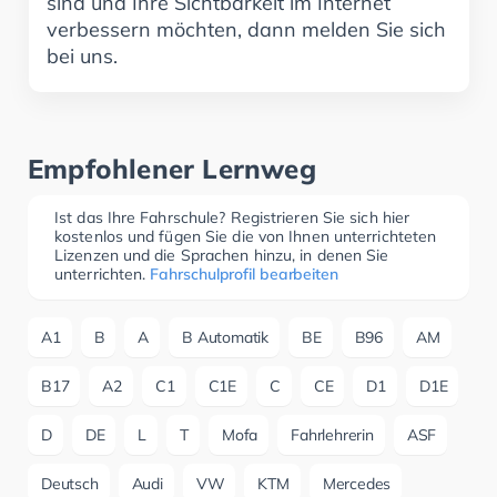
sind und Ihre Sichtbarkeit im Internet
verbessern möchten, dann melden Sie sich
bei uns.
Empfohlener Lernweg
Ist das Ihre Fahrschule? Registrieren Sie sich hier
kostenlos und fügen Sie die von Ihnen unterrichteten
Lizenzen und die Sprachen hinzu, in denen Sie
unterrichten.
Fahrschulprofil bearbeiten
A1
B
A
B Automatik
BE
B96
AM
B17
A2
C1
C1E
C
CE
D1
D1E
D
DE
L
T
Mofa
Fahrlehrerin
ASF
Deutsch
Audi
VW
KTM
Mercedes