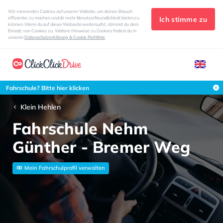
Wir verwenden Cookies auf unserer Website, um deinen Besuch
Ich stimme zu
effizienter zu machen und dir mehr Benutzerfreundlichkeit bieten zu
können. Wenn du auf dieser Webseite weitersurfst, stimmst du dem
Einsatz von Cookies zu. Weitere Hinweise zu Cookies findest du in
unseren
Datenschutzerklärung & Cookie Richtlinie
Fahrschule? Bitte hier klicken
Klein Hehlen
Fahrschule Nehm
Günther - Bremer Weg
Mein Fahrschulprofil verwalten