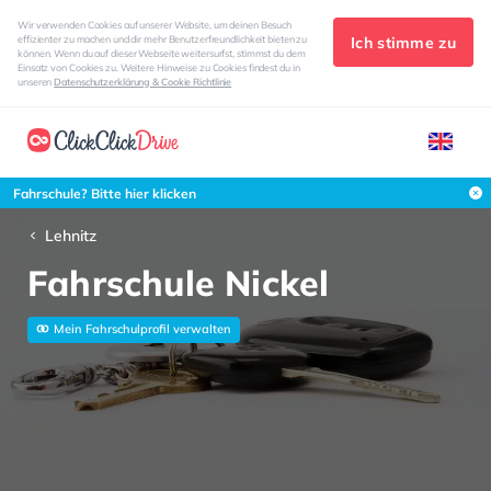
Wir verwenden Cookies auf unserer Website, um deinen Besuch
Ich stimme zu
effizienter zu machen und dir mehr Benutzerfreundlichkeit bieten zu
können. Wenn du auf dieser Webseite weitersurfst, stimmst du dem
Einsatz von Cookies zu. Weitere Hinweise zu Cookies findest du in
unseren
Datenschutzerklärung & Cookie Richtlinie
Fahrschule? Bitte hier klicken
Lehnitz
Fahrschule Nickel
Mein Fahrschulprofil verwalten