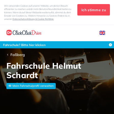
Wir verwenden Cookies auf unserer Website, um deinen Besuch
Ich stimme zu
effizienter zu machen und dir mehr Benutzerfreundlichkeit bieten zu
können. Wenn du auf dieser Webseite weitersurfst, stimmst du dem
Einsatz von Cookies zu. Weitere Hinweise zu Cookies findest du in
unseren
Datenschutzerklärung & Cookie Richtlinie
Fahrschule? Bitte hier klicken
Faßberg
Fahrschule Helmut
Schardt
Mein Fahrschulprofil verwalten