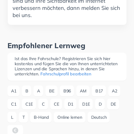
sind und Ihre Sichtbarkeit im Internet
verbessern möchten, dann melden Sie sich
bei uns.
Empfohlener Lernweg
Ist das Ihre Fahrschule? Registrieren Sie sich hier
kostenlos und fügen Sie die von Ihnen unterrichteten
Lizenzen und die Sprachen hinzu, in denen Sie
unterrichten.
Fahrschulprofil bearbeiten
A1
B
A
BE
B96
AM
B17
A2
C1
C1E
C
CE
D1
D1E
D
DE
L
T
B-Hand
Online lernen
Deutsch