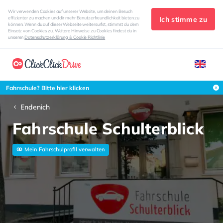
Wir verwenden Cookies auf unserer Website, um deinen Besuch
Ich stimme zu
effizienter zu machen und dir mehr Benutzerfreundlichkeit bieten zu
können. Wenn du auf dieser Webseite weitersurfst, stimmst du dem
Einsatz von Cookies zu. Weitere Hinweise zu Cookies findest du in
unseren
Datenschutzerklärung & Cookie Richtlinie
Fahrschule? Bitte hier klicken
Endenich
Fahrschule Schulterblick
Mein Fahrschulprofil verwalten