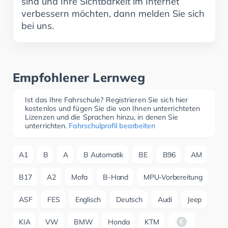
sind und Ihre Sichtbarkeit im Internet
verbessern möchten, dann melden Sie sich
bei uns.
Empfohlener Lernweg
Ist das Ihre Fahrschule? Registrieren Sie sich hier
kostenlos und fügen Sie die von Ihnen unterrichteten
Lizenzen und die Sprachen hinzu, in denen Sie
unterrichten.
Fahrschulprofil bearbeiten
A1
B
A
B Automatik
BE
B96
AM
B17
A2
Mofa
B-Hand
MPU-Vorbereitung
ASF
FES
Englisch
Deutsch
Audi
Jeep
KIA
VW
BMW
Honda
KTM