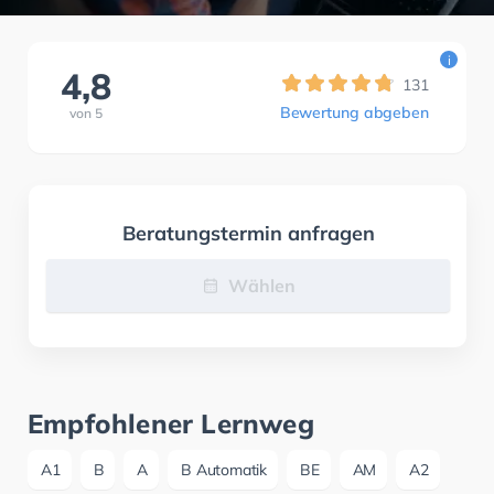
i
4,8
131
Bewertung abgeben
von
5
Beratungstermin anfragen
Wählen
Empfohlener Lernweg
A1
B
A
B Automatik
BE
AM
A2