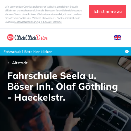
Wir verwenden Cookies auf unserer Website, um deinen Besuch
Ich stimme zu
effizienter zu machen und dir mehr Benutzerfreundlichkeit bieten zu
können. Wenn du auf dieser Webseite weitersurfst, stimmst du dem
Einsatz von Cookies zu. Weitere Hinweise zu Cookies findest du in
unseren
Datenschutzerklärung & Cookie Richtlinie
Fahrschule? Bitte hier klicken
Altstadt
Fahrschule Seela u.
Böser Inh. Olaf Göthling
- Haeckelstr.