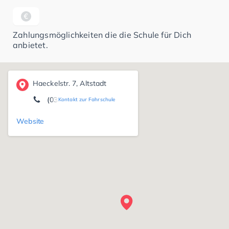
Zahlungsmöglichkeiten die die Schule für Dich
anbietet.
Haeckelstr. 7, Altstadt
(0391) 5 43 54 08
Kontakt zur Fahrschule
Website