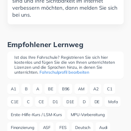
sind und Ihre Sichtbarkeit im Internet
verbessern möchten, dann melden Sie sich
bei uns.
Empfohlener Lernweg
Ist das Ihre Fahrschule? Registrieren Sie sich hier
kostenlos und fügen Sie die von Ihnen unterrichteten
Lizenzen und die Sprachen hinzu, in denen Sie
unterrichten.
Fahrschulprofil bearbeiten
A1
B
A
BE
B96
AM
A2
C1
C1E
C
CE
D1
D1E
D
DE
Mofa
Erste-Hilfe-Kurs / LSM-Kurs
MPU-Vorbereitung
Finanzierung
ASF
FES
Deutsch
Audi