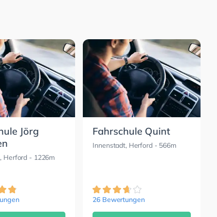
hule Jörg
Fahrschule Quint
en
Innenstadt, Herford
- 566m
, Herford
- 1226m
tungen
26 Bewertungen