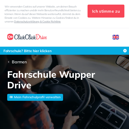
Wir verwenden Cookies auf unserer Website, um deinen Besuch
Ich stimme zu
effizienter zu machen und dir mehr Benutzerfreundlichkeit bieten zu
können. Wenn du auf dieser Webseite weitersurfst, stimmst du dem
Einsatz von Cookies zu. Weitere Hinweise zu Cookies findest du in
unseren
Datenschutzerklärung & Cookie Richtlinie
Fahrschule? Bitte hier klicken
Barmen
Fahrschule Wupper
Drive
Mein Fahrschulprofil verwalten