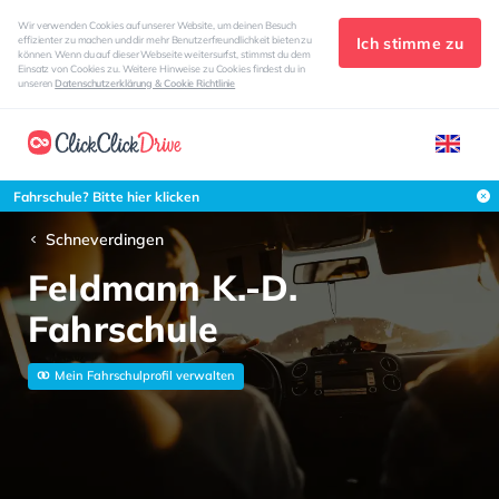
Wir verwenden Cookies auf unserer Website, um deinen Besuch
Ich stimme zu
effizienter zu machen und dir mehr Benutzerfreundlichkeit bieten zu
können. Wenn du auf dieser Webseite weitersurfst, stimmst du dem
Einsatz von Cookies zu. Weitere Hinweise zu Cookies findest du in
unseren
Datenschutzerklärung & Cookie Richtlinie
Fahrschule? Bitte hier klicken
Schneverdingen
Feldmann K.-D.
Fahrschule
Mein Fahrschulprofil verwalten