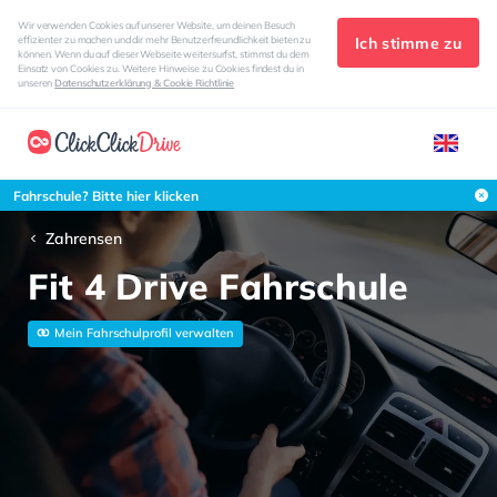
Wir verwenden Cookies auf unserer Website, um deinen Besuch
Ich stimme zu
effizienter zu machen und dir mehr Benutzerfreundlichkeit bieten zu
können. Wenn du auf dieser Webseite weitersurfst, stimmst du dem
Einsatz von Cookies zu. Weitere Hinweise zu Cookies findest du in
unseren
Datenschutzerklärung & Cookie Richtlinie
Fahrschule? Bitte hier klicken
Zahrensen
Fit 4 Drive Fahrschule
Mein Fahrschulprofil verwalten